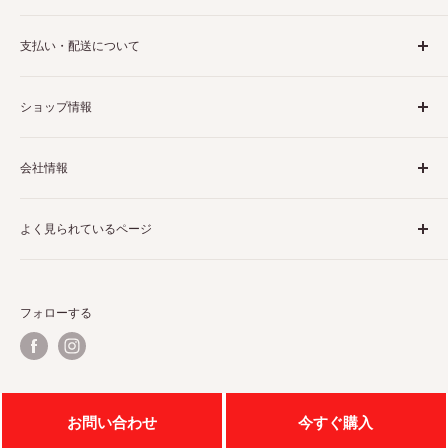
ブランドから探す
支払い・配送について
カテゴリから探す
利用規約
配送・送料について
ショップ情報
返金ポリシー
お支払いについて
返品・交換について
特定商取引に基づく表記
会社情報
よくある質問
利用規約
プライバシーポリシー
会社概要
よく見られているページ
ラ・ヴィータ株式会社HPへ
宮地電機株式会社HPへ
ルイスポールセン
ルイスポールセン PH 5
電材ネット｜電設資材通販サイト
ルイスポールセン パンテラ
フォローする
ルイスポールセン PH 3
ルイスポールセン トルボー
ルイスポールセン 照明
ルイスポールセン ペンダントライト
© 2026 住まいの照明 ラ・ヴィータ
お問い合わせ
今すぐ購入