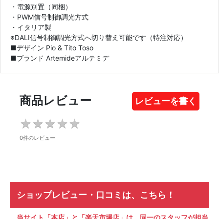
・電源別置（同梱）
・PWM信号制御調光方式
・イタリア製
※DALI信号制御調光方式へ切り替え可能です（特注対応）
■デザイン Pio & Tito Toso
■ブランド Artemideアルテミデ
商品レビュー
レビューを書く
★
★
★
★
★
★
★
★
★
★
0件のレビュー
ショップレビュー・口コミは、こちら！
当サイト「本店」と「楽天市場店」は、同一のスタッフが担当