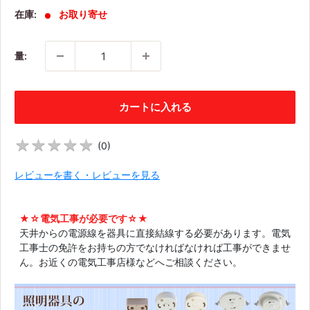
価
在庫:
お取り寄せ
格
量:
カートに入れる
★
★
★
★
★
★
★
★
★
★
(
0
)
レビューを書く・レビューを見る
★☆電気工事が必要です☆★
天井からの電源線を器具に直接結線する必要があります。電気
工事士の免許をお持ちの方でなければなければ工事ができませ
ん。お近くの電気工事店様などへご相談ください。