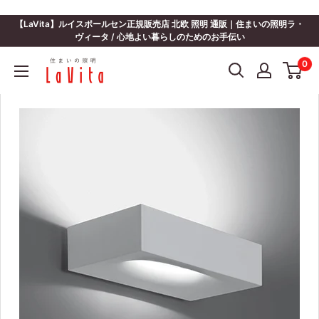
コ
ン
【LaVita】ルイスポールセン正規販売店 北欧 照明 通販｜住まいの照明ラ・
テ
ヴィータ / 心地よい暮らしのためのお手伝い
ン
住
0
ツ
ま
に
い
ス
の
キ
照
ッ
明
プ
ラ・
す
ヴ
る
ィ
ー
タ