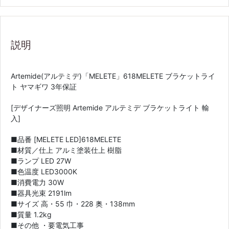
説明
Artemide(アルテミデ)「MELETE」618MELETE ブラケットライ
ト ヤマギワ 3年保証
[デザイナーズ照明 Artemide アルテミデ ブラケットライト 輸
入]
■品番 [MELETE LED]618MELETE
■材質／仕上 アルミ塗装仕上 樹脂
■ランプ LED 27W
■色温度 LED3000K
■消費電力 30W
■器具光束 2191lm
■サイズ 高・55 巾・228 奥・138mm
■質量 1.2kg
■その他 ・要電気工事