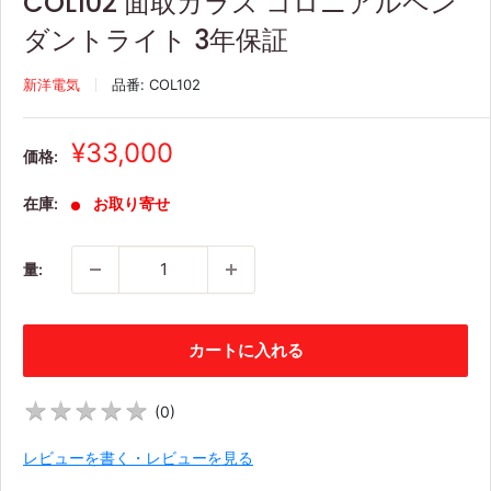
COL102 面取ガラス コロニアルペン
ダントライト 3年保証
新洋電気
品番:
COL102
販
¥33,000
価格:
売
価
在庫:
お取り寄せ
格
量:
カートに入れる
★
★
★
★
★
★
★
★
★
★
(
0
)
レビューを書く・レビューを見る