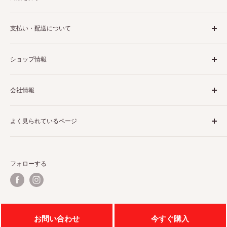
ブランドから探す
支払い・配送について
カテゴリから探す
利用規約
配送・送料について
ショップ情報
返金ポリシー
お支払いについて
返品・交換について
特定商取引に基づく表記
会社情報
よくある質問
利用規約
プライバシーポリシー
会社概要
よく見られているページ
ラ・ヴィータ株式会社HPへ
宮地電機株式会社HPへ
ルイスポールセン
ルイスポールセン PH 5
電材ネット｜電設資材通販サイト
ルイスポールセン パンテラ
フォローする
ルイスポールセン PH 3
ルイスポールセン トルボー
ルイスポールセン 照明
ルイスポールセン ペンダントライト
© 2026 住まいの照明 ラ・ヴィータ
お問い合わせ
今すぐ購入