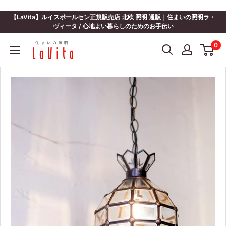
コ
ン
【LaVita】ルイスポールセン正規販売店 北欧 照明 通販｜住まいの照明ラ・
テ
ヴィータ / 心地よい暮らしのためのお手伝い
ン
住
0
ツ
ま
に
い
ス
の
キ
照
ッ
明
プ
ラ・
す
ヴ
る
ィ
ー
タ