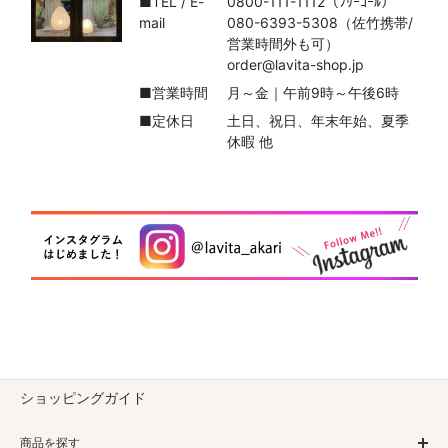
■TEL / E-
0800-111-1112（ﾌﾘｰｺｰﾙ）
mail
080-6393-5308（佐竹携帯/
営業時間外も可）
order@lavita-shop.jp
■営業時間
月～金｜午前9時～午後6時
■定休日
土日、祝日、年末年始、夏季
休暇 他
ショッピングガイド
商品を探す