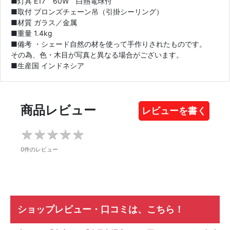
■灯具 E17 60W 白熱電球付
■取付 ブロンズチェーン吊（引掛シーリング）
■材質 ガラス／金属
■重量 1.4kg
■備考 ・シェード自然の材を使って手作りされたものです。
その為、色・木目が写真と異なる場合がございます。
■生産国 インドネシア
商品レビュー
レビューを書く
★
★
★
★
★
★
★
★
★
★
0件のレビュー
ショップレビュー・口コミは、こちら！