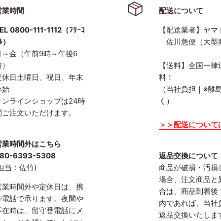
営業時間
配送について
EL 0800-111-1112（ﾌﾘｰｺ
【配送業者】ヤマ
ﾙ）
佐川急便（大型
月～金（午前9時～午後6
時）
【送料】全国一律
定休日土曜日、祝日、年末
料！
年始
（当社負担｜※離
オンラインショップは24時
く）
間ご注文いただけます。
＞＞配送について
営業時間外はこちら
80-6393-5308
返品交換について
(担当：佐竹)
商品が破損・汚損
場合、注文商品と
営業時間外や定休日は、携
合は、商品到着後
帯電話で承ります。夜間や
内であれば、当社
不在時は、留守番電話にメ
返品交換いたしま