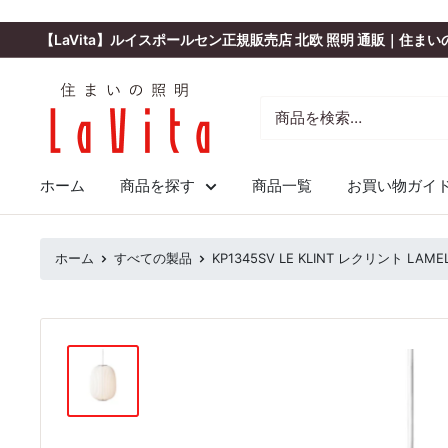
コ
ン
【LaVita】ルイスポールセン正規販売店 北欧 照明 通販｜住ま
テ
ン
住
ツ
ま
に
い
ス
の
キ
照
ッ
ホーム
商品を探す
商品一覧
お買い物ガイ
明
プ
ラ・
す
ヴ
る
ホーム
すべての製品
KP1345SV LE KLINT レクリント LAME
ィ
ー
タ