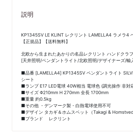
説明
KP1345SV LE KLINT レクリント LAMELLA4 ラメラ
【正規品】【送料無料】
北欧から生まれたあかりの名品レクリント ハンドクラ
[天井照明/ペンダントライト/北欧照明/デザイナーズ/輸
■品番 [LAMELLA4] KP1345SV ペンダントライト S
シート
■ランプ E17 LED電球 40W相当 電球色 (調光操作 非対
■サイズ Φ210mm H 270mm 全長 1700mm
■重量 約0.5kg
■その他 ・デンマーク製・白熱電球使用不可
■デザイン タカギ＆ホムスベット（Takagi & Homstved
■ブランド レクリント