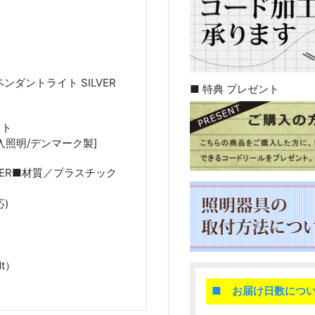
4 ペンダントライト SILVER
■ 特典 プレゼント
フト
入照明/デンマーク製]
ILVER■材質／プラスチック
応)
t）
■ お届け日数につ