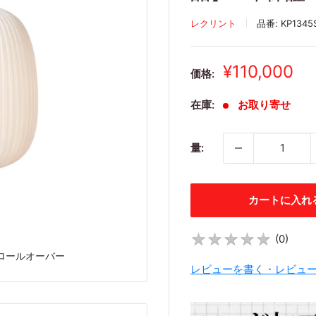
レクリント
品番:
KP1345
販
¥110,000
価格:
売
価
在庫:
お取り寄せ
格
量:
カートに入れ
★
★
★
★
★
★
★
★
★
★
(
0
)
ロールオーバー
レビューを書く・レビュ