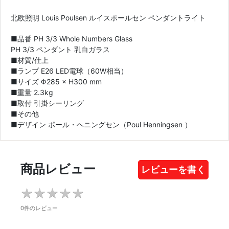
北欧照明 Louis Poulsen ルイスポールセン ペンダントライト
■品番 PH 3/3 Whole Numbers Glass
PH 3/3 ペンダント 乳白ガラス
■材質/仕上
■ランプ E26 LED電球（60W相当）
■サイズ Φ285 × H300 mm
■重量 2.3kg
■取付 引掛シーリング
■その他
■デザイン ポール・ヘニングセン（Poul Henningsen ）
商品レビュー
レビューを書く
★
★
★
★
★
★
★
★
★
★
0件のレビュー