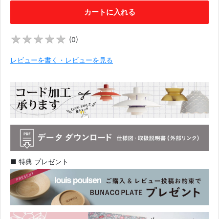
カートに入れる
★
★
★
★
★
★
★
★
★
★
(
0
)
レビューを書く・レビューを見る
■ 特典 プレゼント