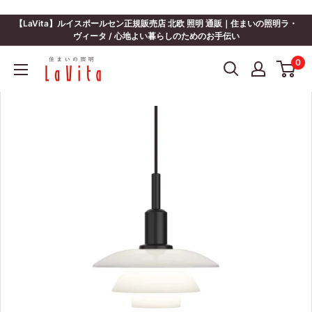
コ
ン
【LaVita】ルイスポールセン正規販売店 北欧 照明 通販｜住まいの照明ラ・
テ
ヴィータ / 心地よい暮らしのためのお手伝い
ン
住
0
ツ
ま
に
い
ス
の
キ
照
ッ
明
プ
ラ・
す
ヴ
る
ィ
ー
タ