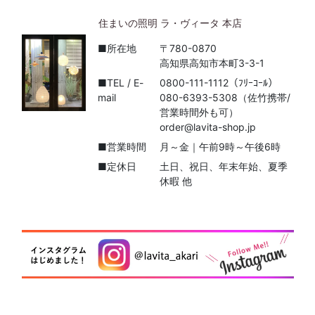
住まいの照明 ラ・ヴィータ 本店
■所在地
〒780-0870
高知県高知市本町3-3-1
■TEL / E-
0800-111-1112（ﾌﾘｰｺｰﾙ）
mail
080-6393-5308（佐竹携帯/
営業時間外も可）
order@lavita-shop.jp
■営業時間
月～金｜午前9時～午後6時
■定休日
土日、祝日、年末年始、夏季
休暇 他