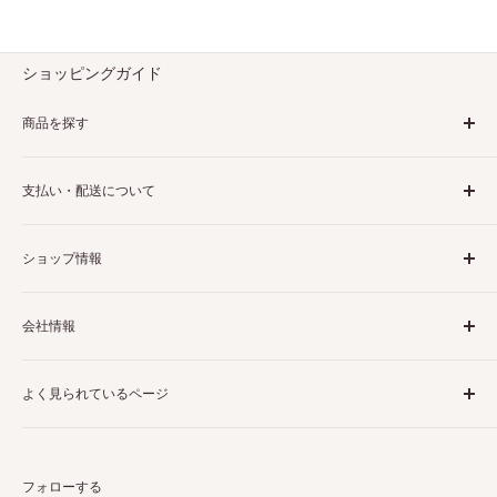
ショッピングガイド
商品を探す
ブランドから探す
支払い・配送について
カテゴリから探す
利用規約
配送・送料について
ショップ情報
返金ポリシー
お支払いについて
返品・交換について
特定商取引に基づく表記
会社情報
よくある質問
利用規約
プライバシーポリシー
会社概要
よく見られているページ
ラ・ヴィータ株式会社HPへ
宮地電機株式会社HPへ
ルイスポールセン
ルイスポールセン PH 5
電材ネット｜電設資材通販サイト
ルイスポールセン パンテラ
フォローする