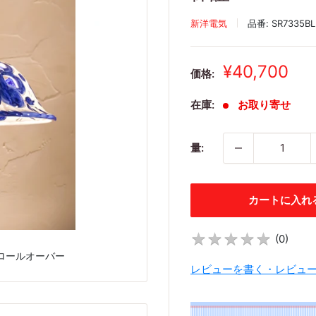
新洋電気
品番:
SR7335BL
販
¥40,700
価格:
売
価
在庫:
お取り寄せ
格
量:
カートに入れ
★
★
★
★
★
★
★
★
★
★
(
0
)
ロールオーバー
レビューを書く・レビュ