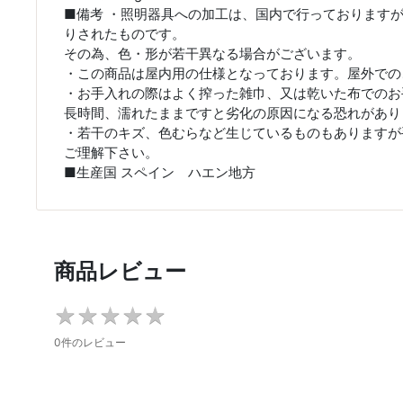
■備考 ・照明器具への加工は、国内で行っております
りされたものです。
その為、色・形が若干異なる場合がございます。
・この商品は屋内用の仕様となっております。屋外での
・お手入れの際はよく搾った雑巾、又は乾いた布でのお
長時間、濡れたままですと劣化の原因になる恐れがあり
・若干のキズ、色むらなど生じているものもありますが
ご理解下さい。
■生産国 スペイン ハエン地方
商品レビュー
★
★
★
★
★
★
★
★
★
★
0件のレビュー