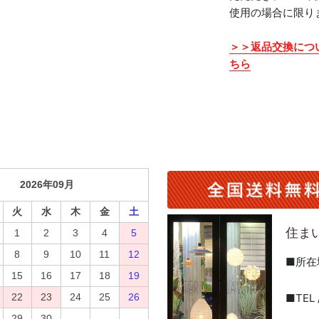
使用の場合に限り
＞＞返品交換につ
ちら
住ま
■所在
■TEL /