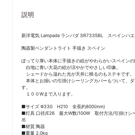
説明
新洋電気 Lampada ランパダ SR7335BL スペイ
陶器製ペンダントライト 手描き スペイン
ぽってり厚い本体に手描きの絵がやわらかいスペインの
白地に青い大花の絵が涼やかでやさしい印象。
シェードから溢れた光が天井に映るのもステキです。
本体とお揃いの引掛けシーリングカバーもついて、ダ
す。
１００Wまで入ります。
■サイズ Φ330 H210 全長約800(mm)
■灯具 口径/E26 最大W数/100W 取付方法/引掛け
吊
■材質 陶器
■重量 2.0kg