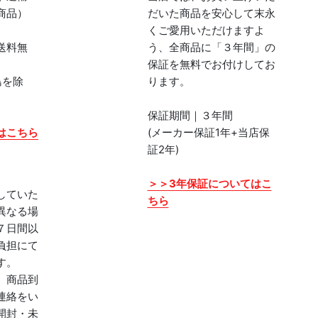
商品）
だいた商品を安心して末永
くご愛用いただけますよ
送料無
う、全商品に「３年間」の
保証を無料でお付けしてお
島を除
ります。
保証期間｜３年間
はこちら
(メーカー保証1年+当店保
証2年)
＞＞3年保証についてはこ
していた
ちら
異なる場
７日間以
負担にて
す。
、商品到
連絡をい
開封・未