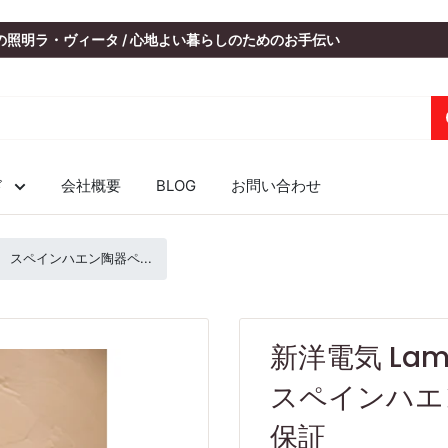
いの照明ラ・ヴィータ / 心地よい暮らしのためのお手伝い
ド
会社概要
BLOG
お問い合わせ
BL スペインハエン陶器ペ...
新洋電気 Lam
スペインハエ
保証