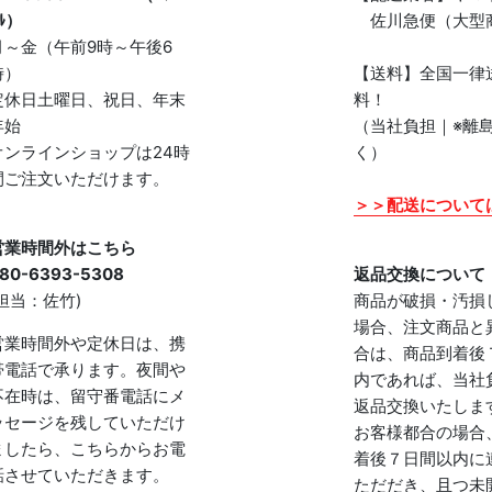
ﾙ）
佐川急便（大型
月～金（午前9時～午後6
時）
【送料】全国一律
定休日土曜日、祝日、年末
料！
年始
（当社負担｜※離
オンラインショップは24時
く）
間ご注文いただけます。
＞＞配送について
営業時間外はこちら
80-6393-5308
返品交換について
(担当：佐竹)
商品が破損・汚損
場合、注文商品と
営業時間外や定休日は、携
合は、商品到着後
帯電話で承ります。夜間や
内であれば、当社
不在時は、留守番電話にメ
返品交換いたしま
ッセージを残していただけ
お客様都合の場合
ましたら、こちらからお電
着後７日間以内に
話させていただきます。
ただだき、且つ未