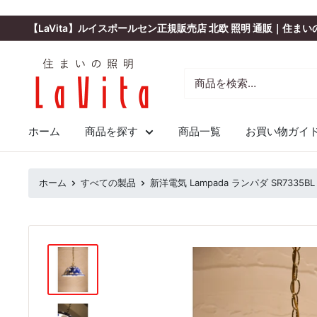
コ
ン
【LaVita】ルイスポールセン正規販売店 北欧 照明 通販｜住ま
テ
ン
住
ツ
ま
に
い
ス
の
キ
照
ッ
ホーム
商品を探す
商品一覧
お買い物ガイ
明
プ
ラ・
す
ヴ
る
ホーム
すべての製品
新洋電気 Lampada ランパダ SR7335
ィ
ー
タ